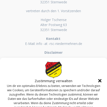
32351 Stemwede
vertreten durch den 1. Vorsitzenden
Holger Tschense
Alter Postweg 63
32351 Stemwede
Kontakt
:
E-Mail: info -at -rsc-niedermehnen.de
Disclaimer
Die Inhalte unserer Seiten wurden mit größter Sorgfalt erstellt.
Für die Richtigkeit, Vollständigkeit und Aktualität der Inhalte
können wir jedoch keine Gewähr übernehmen.
Unser Angebot enthält Links zu externen Webseiten Dritter, auf
Zustimmung verwalten
deren Inhalte wir keinen Einfluss haben. Deshalb können wir für
Um dir ein optimales Erlebnis zu bieten, verwenden wir Technologien
diese fremden Inhalte auch keine Gewähr übernehmen. Für die
wie Cookies, um Geräteinformationen zu speichern und/oder darauf
zuzugreifen. Wenn du diesen Technologien zustimmst, können wir
Inhalte der verlinkten Seiten ist stets der jeweilige Anbieter oder
Daten wie das Surfverhalten oder eindeutige IDs auf dieser Website
Betreiber der Seiten verantwortlich.
verarbeiten. Wenn du deine Zustimmung nicht erteilst oder